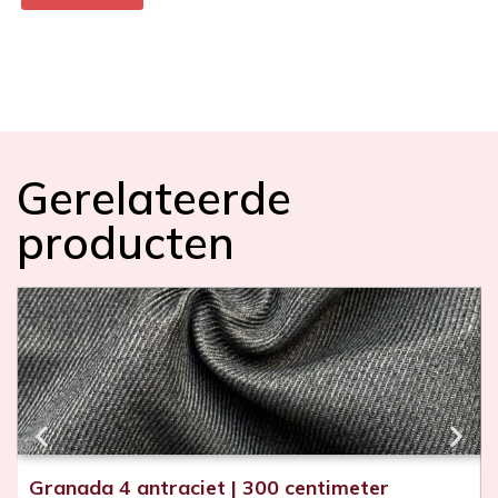
h
t
s
(
i
n
*
Gerelateerde
producten
Granada 4 antraciet | 300 centimeter