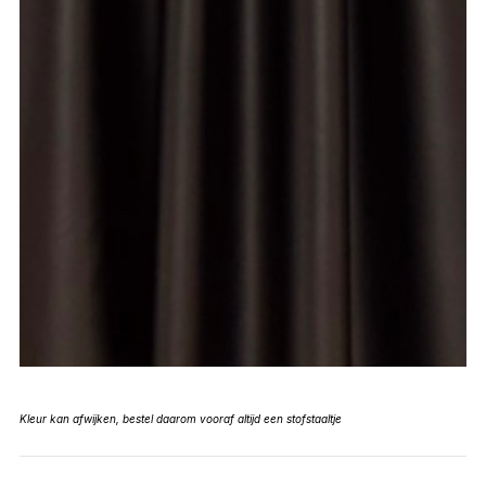
Kleur kan afwijken, bestel daarom vooraf altijd een stofstaaltje