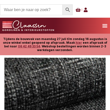
Tijdens de bouwvak van maandag 27 juli t/m zondag 16 augustus is
onze winkel enkel geopend op afspraak. Maak
hier
een afspraak of
bel naar
06 42 49 33 54
. Webshop bestellingen worden binnen 2-3
werkdagen verzonden.