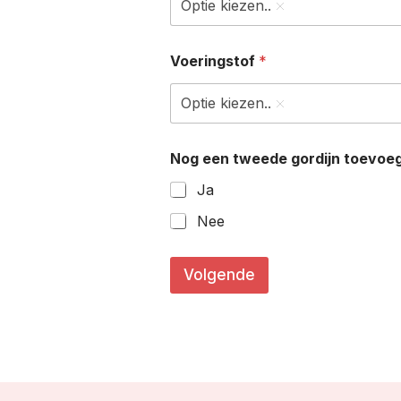
Optie kiezen..
Voeringstof
*
Optie kiezen..
Nog een tweede gordijn toevoe
Ja
Nee
*
r
Volgende
e
c
h
t
s
o
f