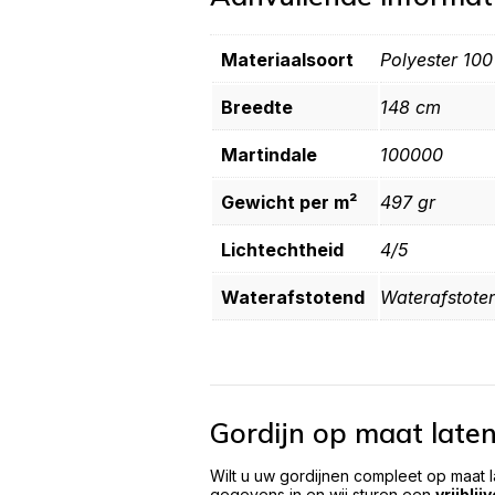
Materiaalsoort
Polyester 10
Breedte
148 cm
Martindale
100000
Gewicht per m²
497 gr
Lichtechtheid
4/5
Waterafstotend
Waterafstote
Gordijn op maat late
Wilt u uw gordijnen compleet op maat 
gegevens in en wij sturen een
vrijblij