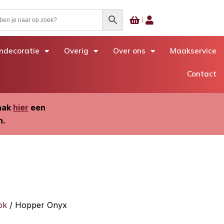
decoratie
Overig
Over ons
Maakservice
Contact
Maak
hier
een
n.
ok
/ Hopper Onyx