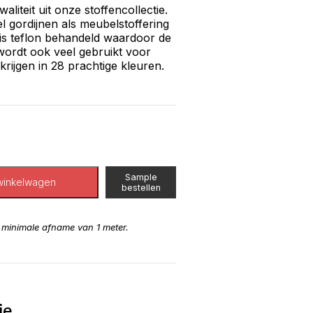
liteit uit onze stoffencollectie.
 gordijnen als meubelstoffering
is teflon behandeld waardoor de
j wordt ook veel gebruikt voor
rijgen in 28 prachtige kleuren.
Sample
winkelwagen
bestellen
n minimale afname van 1 meter.
ie