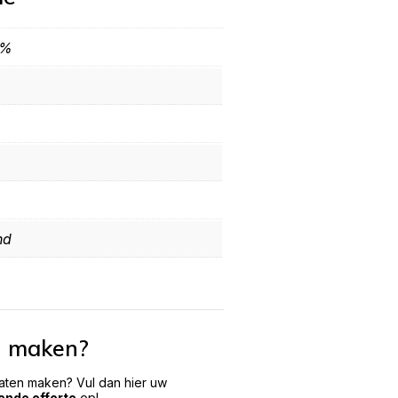
0%
nd
n maken?
laten maken? Vul dan hier uw
vende offerte
op!