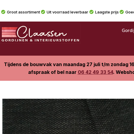
Groot assortiment
Uit voorraad leverbaar
Laagste prijs
Goed
Gordi
Tijdens de bouwvak van maandag 27 juli t/m zondag 1
afspraak of bel naar
06 42 49 33 54
. Websho