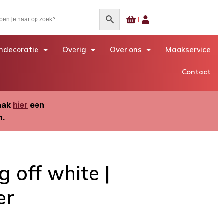
decoratie
Overig
Over ons
Maakservice
Contact
Maak
hier
een
n.
g off white |
er