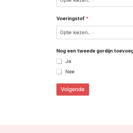
Optie kiezen..
Voeringstof
*
Optie kiezen..
Nog een tweede gordijn toevoe
Ja
Nee
V
o
Volgende
e
r
i
n
g
s
t
o