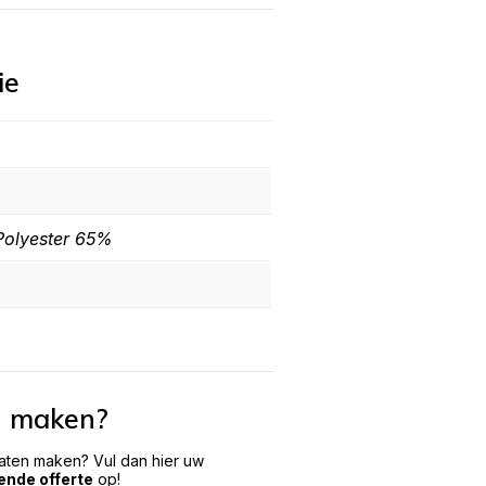
ie
olyester 65%
n maken?
laten maken? Vul dan hier uw
vende offerte
op!