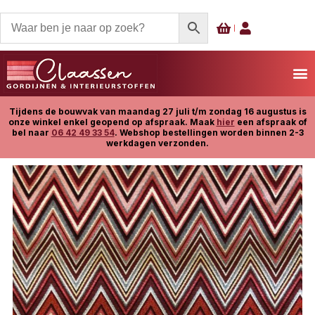
Tijdens de bouwvak van maandag 27 juli t/m zondag 16 augustus is
onze winkel enkel geopend op afspraak. Maak
hier
een afspraak of
bel naar
06 42 49 33 54
. Webshop bestellingen worden binnen 2-3
werkdagen verzonden.