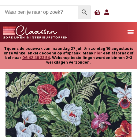
Tijdens de bouwvak van maandag 27 juli t/m zondag 16 augustus is
onze winkel enkel geopend op afspraak. Maak
hier
een afspraak of
bel naar
06 42 49 33 54
. Webshop bestellingen worden binnen 2-3
werkdagen verzonden.