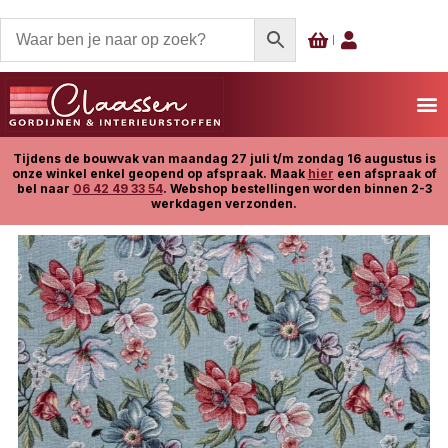
Tijdens de bouwvak van maandag 27 juli t/m zondag 16 augustus is
onze winkel enkel geopend op afspraak. Maak
hier
een afspraak of
bel naar
06 42 49 33 54
. Webshop bestellingen worden binnen 2-3
werkdagen verzonden.