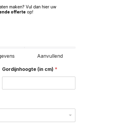
laten maken? Vul dan hier uw
vende offerte
op!
gevens
Aanvullend
Gordijnhoogte (in cm)
*