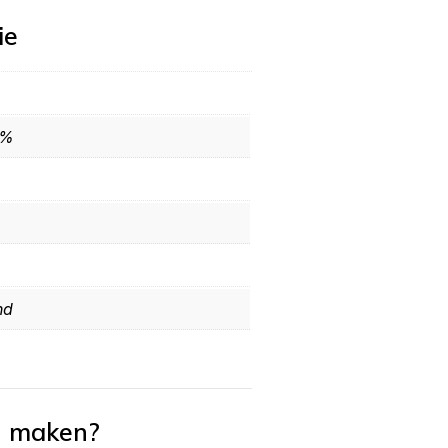
ie
0%
nd
n maken?