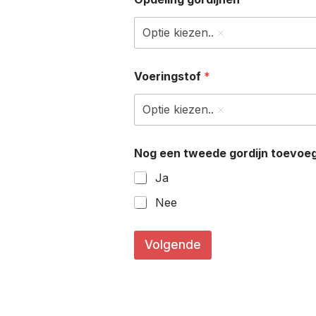
Optie kiezen..
Voeringstof
*
Optie kiezen..
Nog een tweede gordijn toevoe
Ja
Nee
*
(
Volgende
i
n
G
o
r