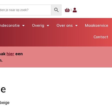
decoratie
Overig
Over ons
Maakservice
Contact
Maak
hier
een
n.
ge
beige