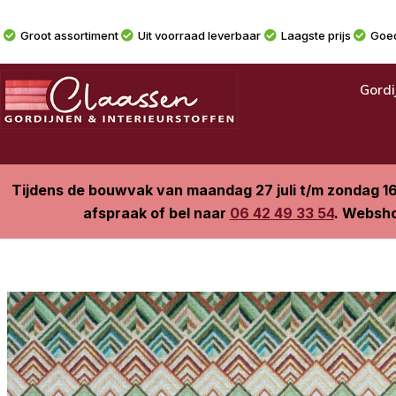
Groot assortiment
Uit voorraad leverbaar
Laagste prijs
Goed
Gordi
Tijdens de bouwvak van maandag 27 juli t/m zondag 1
afspraak of bel naar
06 42 49 33 54
. Websho