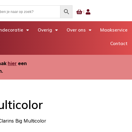
decoratie
Overig
Over ons
Maakservice
Contact
Maak
hier
een
n.
lticolor
Clarins Big Multicolor