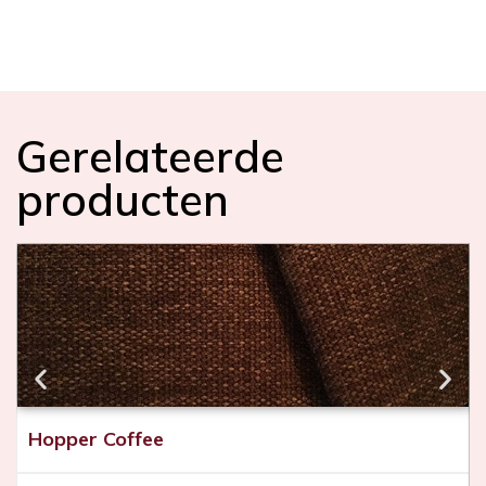
e
e
d
t
e
Gerelateerde
producten
Hopper Coffee