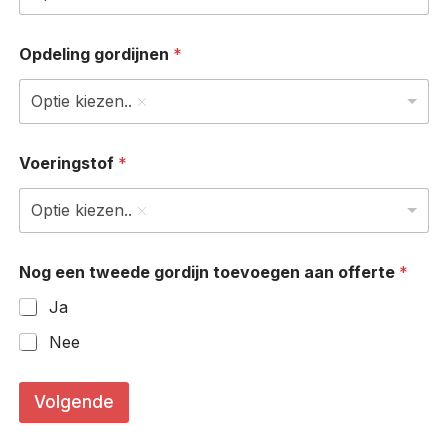
Opdeling gordijnen
*
Optie kiezen..
(
Voeringstof
*
i
n
R
Optie kiezen..
a
i
l
Nog een tweede gordijn toevoegen aan offerte
*
b
r
Ja
e
e
Nee
d
t
e
Volgende
B
r