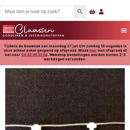
Tijdens de bouwvak van maandag 27 juli t/m zondag 16 augustus is
onze winkel enkel geopend op afspraak. Maak
hier
een afspraak of
bel naar
06 42 49 33 54
. Webshop bestellingen worden binnen 2-3
werkdagen verzonden.