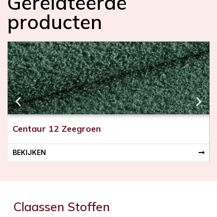
Gerelateerde
(
producten
i
n
Centaur 12 Zeegroen
BEKIJKEN
Claassen Stoffen