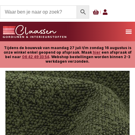
Tijdens de bouwvak van maandag 27 juli t/m zondag 16 augustus is
onze winkel enkel geopend op afspraak. Maak
hier
een afspraak of
bel naar
06 42 49 33 54
. Webshop bestellingen worden binnen 2-3
werkdagen verzonden.