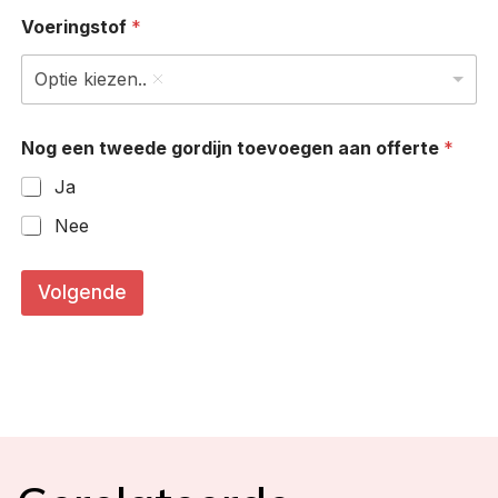
Voeringstof
*
Optie kiezen..
Nog een tweede gordijn toevoegen aan offerte
*
Ja
Nee
c
m
Volgende
)
g
o
r
d
i
j
n
e
n