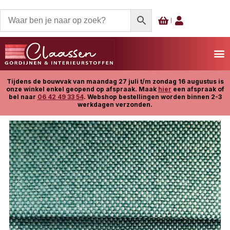
Tijdens de bouwvak van maandag 27 juli t/m zondag 16 augustus is
onze winkel enkel geopend op afspraak. Maak
hier
een afspraak of
bel naar
06 42 49 33 54
. Webshop bestellingen worden binnen 2-3
werkdagen verzonden.