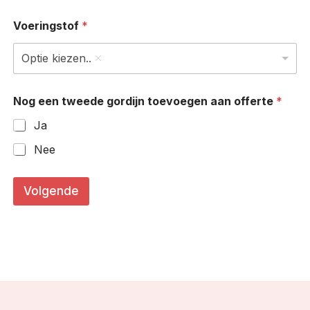
Voeringstof
*
Optie kiezen..
Nog een tweede gordijn toevoegen aan offerte
*
Ja
Nee
o
f
Volgende
f
e
r
t
e
g
o
r
d